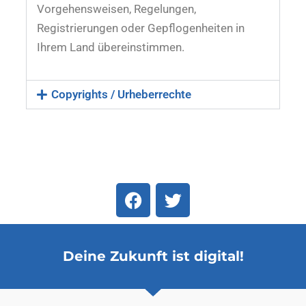
Vorgehensweisen, Regelungen,
Registrierungen oder Gepflogenheiten in
Ihrem Land übereinstimmen.
Copyrights / Urheberrechte
F
T
a
w
c
i
e
t
Deine Zukunft ist digital!
b
t
o
e
o
r