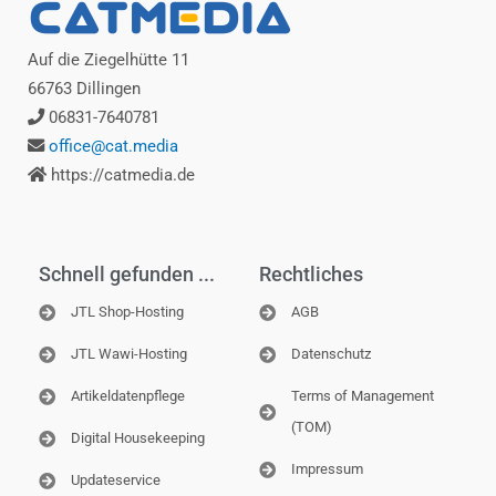
k
Auf die Ziegelhütte 11
66763 Dillingen
06831-7640781
office@cat.media
https://catmedia.de
Schnell gefunden ...
Rechtliches
JTL Shop-Hosting
AGB
JTL Wawi-Hosting
Datenschutz
Artikeldatenpflege
Terms of Management
(TOM)
Digital Housekeeping
Impressum
Updateservice